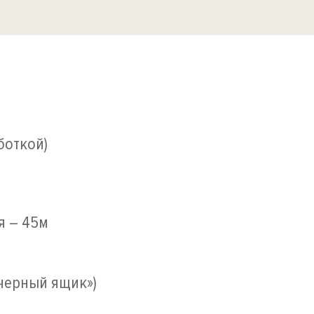
боткой)
я – 45м
«черный ящик»)